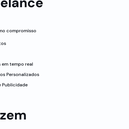
relance
imo compromisso
tos
 em tempo real
os Personalizados
 Publicidade
izem