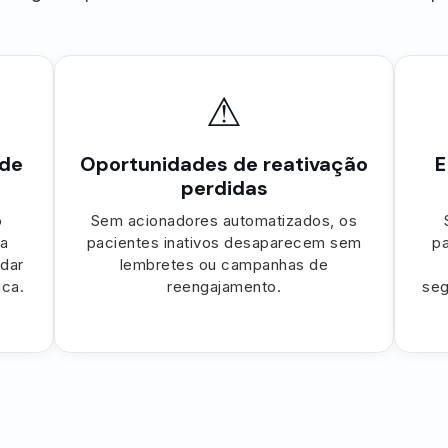
⚠
 de
Oportunidades de reativação
E
perdidas
o
Sem acionadores automatizados, os
 a
pacientes inativos desaparecem sem
pa
idar
lembretes ou campanhas de
ica.
reengajamento.
seg