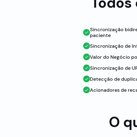
Todos 
Sincronização bidire
paciente
Sincronização de I
Valor do Negócio 
Sincronização de U
Detecção de duplic
Acionadores de reca
O q