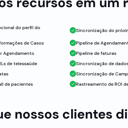
os recursos em um 
cional do perfil do
Sincronização do próx
nformações de Casos
Pipeline de Agendamen
por Agendamento
Pipeline de faturas
RLs de telessaúde
Sincronização de dados
atas
Sincronização de Camp
ll de pacientes
Rastreamento de ROI de
ue nossos clientes d