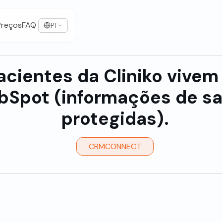
Preços
FAQ
PT
acientes da Cliniko vivem
bSpot (informações de s
protegidas).
CRMCONNECT