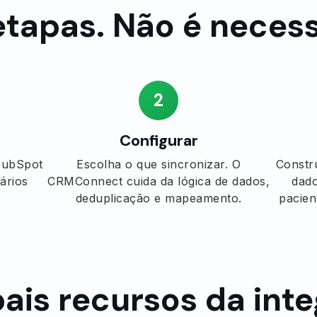
etapas. Não é necessá
2
Configurar
 HubSpot
Escolha o que sincronizar. O
Constr
ários
CRMConnect cuida da lógica de dados,
dado
deduplicação e mapeamento.
pacien
pais recursos da int