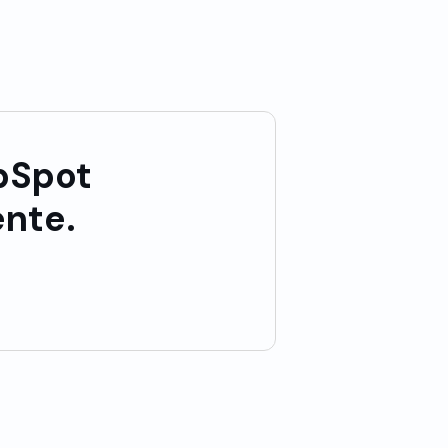
bSpot
nte.