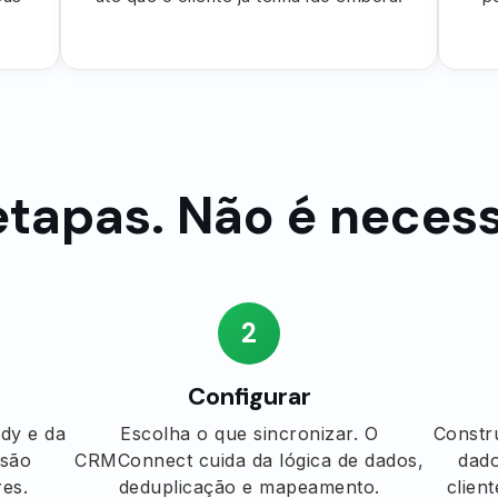
etapas. Não é necessá
2
Configurar
dy e da
Escolha o que sincronizar. O
Constr
 são
CRMConnect cuida da lógica de dados,
dado
es.
deduplicação e mapeamento.
clien