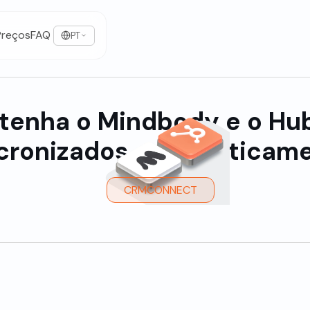
Preços
FAQ
PT
tenha o Mindbody e o Hu
cronizados automaticame
CRMCONNECT