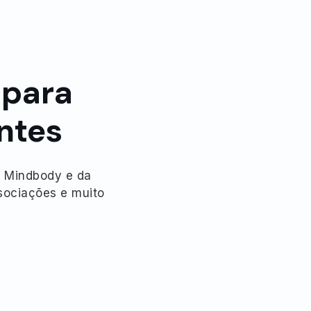
 para
entes
a Mindbody e da
ssociações e muito