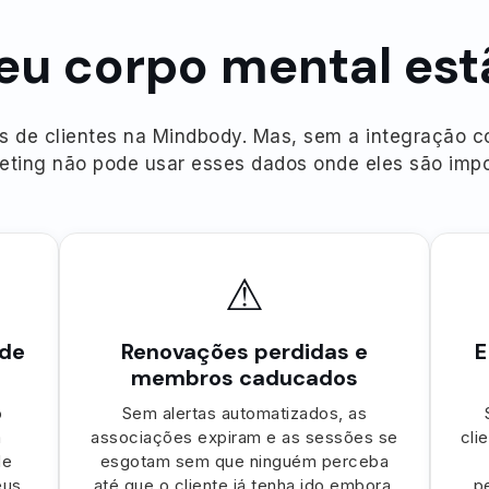
eu corpo mental es
s de clientes na Mindbody. Mas, sem a integração co
eting não pode usar esses dados onde eles são impo
⚠
 de
Renovações perdidas e
E
membros caducados
o
Sem alertas automatizados, as
a
associações expiram e as sessões se
cli
de
esgotam sem que ninguém perceba
eus
até que o cliente já tenha ido embora.
p