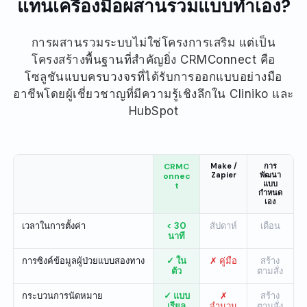
แทนเครื่องมือผสานรวมแบบทำเอง?
การผสานรวมระบบไม่ใช่โครงการเสริม แต่เป็น
โครงสร้างพื้นฐานที่สำคัญยิ่ง CRMConnect คือ
โซลูชันแบบครบวงจรที่ได้รับการออกแบบอย่างมือ
อาชีพโดยผู้เชี่ยวชาญที่มีความรู้เชิงลึกใน Cliniko และ
HubSpot
CRMC
Make /
การ
Zapier
พัฒนา
onnec
แบบ
t
กำหนด
เอง
เวลาในการตั้งค่า
< 30
สัปดาห์
เดือน
นาที
การซิงค์ข้อมูลผู้ป่วยแบบสองทาง
✓ ใน
✗ คู่มือ
สร้าง
ตัว
ตามสั่ง
กระบวนการนัดหมาย
✓ แบบ
✗
สร้าง
เรียล
จำนวน
ตามสั่ง