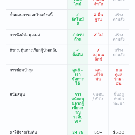
ไทม์
จำกัด
ขั้นตอนการออกใบแจ้งหนี้
✓
✗ พื้น
สร้าง
อัตโนมั
ฐาน
ตามสั่ง
ติ
การซิงค์ข้อมูลเคส
✓ ครบ
✗ ไม่
สร้าง
ถ้วน
ตามสั่ง
ตัวกระตุ้นการเรียกผู้ป่วยกลับ
✓
✗
สร้าง
ดั้งเดิม
คอมเพ
ตามสั่ง
ล็กซ์
การซ่อมบำรุง
ศูนย์ -
คุณ
คุณ
เรา
แก้ไข
ดูแล
จัดการ
มัน
รักษา
ได้
มัน
สนับสนุน
การ
ชุมชน
ขึ้นอยู่
สนับสนุ
/ ทั่วไป
กับนัก
นจากผู้
พัฒนา
เชี่ยวช
าญ
ระดับ
VIP
ค่าใช้จ่ายเริ่มต้น
24.75
50–
$5,00