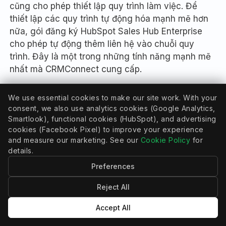
cũng cho phép thiết lập quy trình làm việc. Để
thiết lập các quy trình tự động hóa mạnh mẽ hơn
nữa, gói đăng ký HubSpot Sales Hub Enterprise
cho phép tự động thêm liên hệ vào chuỗi quy
trình. Đây là một trong những tính năng mạnh mẽ
nhất mà CRMConnect cung cấp.
We use essential cookies to make our site work. With your
HubSpot có bao gồm các quy trình và chuỗi
consent, we also use analytics cookies (Google Analytics,
thao tác không?
Smartlook), functional cookies (HubSpot), and advertising
cookies (Facebook Pixel) to improve your experience
Không. CRMConnect chỉ diễn giải và đồng bộ dữ
and measure our marketing. See our
Cookie Policy
for
liệu giữa Cliniko và HubSpot. Dữ liệu này sau đó
details.
trở nên rất hữu ích, nhưng việc xây dựng quy trình
Preferences
làm việc, chuỗi hành động, v.v. là tùy thuộc vào
bạn. Nếu bạn cần hỗ trợ về vấn đề này, vui lòng
Reject All
liên hệ với chúng tôi, vì chúng tôi có thể giới thiệu
bạn đến đối tác của HubSpot quen thuộc với
Accept All
CRMConnect.