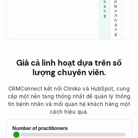
h
ở
á
lê
n
n
g
/t
h
á
n
g
Giá cả linh hoạt dựa trên số
lượng chuyên viên.
CRMConnect kết nối Cliniko và HubSpot, cung
cấp một nền tảng thống nhất để quản lý thông
tin bệnh nhân và mối quan hệ khách hàng một
cách hiệu quả.
Number of practitioners