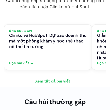
Các trường hợp sử dụng thực tế và hướng dẫn
cách tích hợp Cliniko và HubSpot.
ỨNG DỤNG API
ỨNG DỤ
Cliniko và HubSpot: Dự báo doanh thu
Giảm t
mà một phòng khám y học thể thao
không
có thể tin tưởng.
chỉnh 
nhắc n
HubSp
Đọc bài viết →
Đọc bài
Xem tất cả bài viết →
Câu hỏi thường gặp