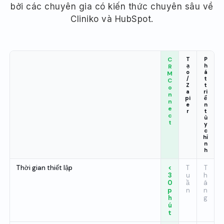
bởi các chuyên gia có kiến thức chuyên sâu về
Cliniko và HubSpot.
C
T
P
ạ
h
R
o
á
M
/
t
C
Z
t
o
a
ri
n
pi
ể
n
e
n
e
r
t
c
ù
t
y
c
hỉ
n
h
Thời gian thiết lập
<
T
T
3
u
h
0
ầ
á
p
n
n
h
g
ú
t