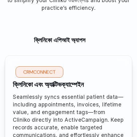
to simplify your Cliniko ওয়ার্কফ্লোs and boost your
practice’s efficiency.
ক্লিনিকো এপিআই অ্যাপস
CRMCONNECT
ক্লিনিকো এবং অ্যাক্টিভক্যাম্পেইন
Seamlessly syncs essential patient data—
including appointments, invoices, lifetime
value, and engagement tags—from
Cliniko directly into ActiveCampaign. Keep
records accurate, enable targeted
communications, and effortlessly enhance