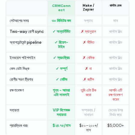
CRMConn
Make /
কাস্টম ডেভ
Zapier
ect
সেটআপের সময়
৩০ মিনিটের কম
সপ্তাহ
মাস
Two-way রোগী sync
✓ অন্তর্নির্মিত
✗ ম্যানুয়াল
কাস্টম বিল্ড
অ্যাপয়েন্টমেন্ট pipeline
✓ রিয়েল-
✗ সীমিত
কাস্টম বিল্ড
টাইম
ইনভয়েস পাইপলাইন
✓ স্বয়ংক্রিয়
✗ বেসিক
কাস্টম বিল্ড
কেস ডেটা সিঙ্ক
✓ সম্পূর্ণ
✗ না
কাস্টম বিল্ড
রোগীর স্মরণ ট্রিগার
✓ নেটিভ
✗ জটিল
কাস্টম বিল্ড
রক্ষণাবেক্ষণ
শূন্য - আমরা
তুমি এটা ঠিক
আপনি এটি
এটা সামলাই
করো
রক্ষণাবেক্ষণ
করেন
সহায়তা
VIP বিশেষজ্ঞ
সম্প্রদায় /
ডেভের উপর
সহায়তা
সাধারণ
নির্ভর করে
প্রারম্ভিক খরচ
$২৪.৭৫/মাস
$৫০–২০০+/
$5,000+
মাস