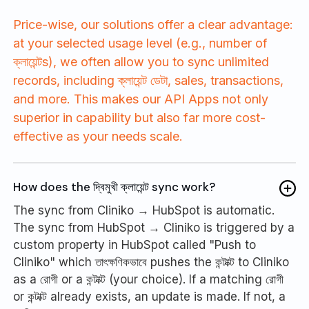
Price-wise, our solutions offer a clear advantage:
at your selected usage level (e.g., number of
ক্লায়েন্টs), we often allow you to sync unlimited
records, including ক্লায়েন্ট ডেটা, sales, transactions,
and more. This makes our API Apps not only
superior in capability but also far more cost-
effective as your needs scale.
How does the দ্বিমুখী ক্লায়েন্ট sync work?
The sync from Cliniko → HubSpot is automatic.
The sync from HubSpot → Cliniko is triggered by a
custom property in HubSpot called "Push to
Cliniko" which তাৎক্ষণিকভাবে pushes the কন্টাক্ট to Cliniko
as a রোগী or a কন্টাক্ট (your choice). If a matching রোগী
or কন্টাক্ট already exists, an update is made. If not, a