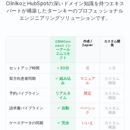
ClinikoとHubSpotの深いドメイン知識を持つエキス
パートが構築したターンキーのプロフェッショナル
エンジニアリングソリューションです。
CRMCon
作成 /
カスタム開
Zapier
発
nect（シ
ーアール
エムコネ
クト
セットアップ時間
< 30分
週
ヶ月
双方向患者同期
✓ 組み込
マニュア
カスタム
み
ル
構築
予約パイプライン
リアルタ
限定
カスタム
イム
構築
請求書パイプライン
✓ 自動
ベーシッ
カスタム
ク
構築
ケースデータの同期
✓ 完全
いいえ
カスタム
構築