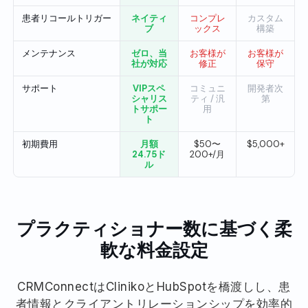
患者リコールトリガー
ネイティ
コンプレ
カスタム
ブ
ックス
構築
メンテナンス
ゼロ、当
お客様が
お客様が
社が対応
修正
保守
サポート
VIPスペ
コミュニ
開発者次
シャリス
ティ / 汎
第
トサポー
用
ト
初期費用
月額
$50〜
$5,000+
24.75ド
200+/月
ル
プラクティショナー数に基づく柔
軟な料金設定
CRMConnectはClinikoとHubSpotを橋渡しし、患
者情報とクライアントリレーションシップを効率的