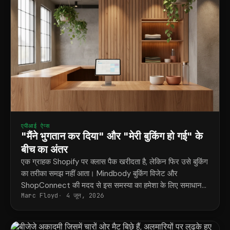
एपीआई ऐप्स
"मैंने भुगतान कर दिया" और "मेरी बुकिंग हो गई" के
बीच का अंतर
एक ग्राहक Shopify पर क्लास पैक खरीदता है, लेकिन फिर उसे बुकिंग
का तरीका समझ नहीं आता। Mindbody बुकिंग विजेट और
ShopConnect की मदद से इस समस्या का हमेशा के लिए समाधान
Marc Floyd
4 जून, 2026
मिल जाता है।