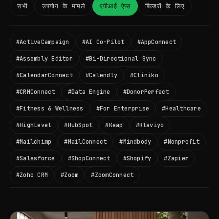
सभी
उपयोग के मामले
एपीआई ऐप्स
बिल्डरों के लिए
#ActiveCampaign
#AI Co-Pilot
#AppConnect
#Assembly Editor
#Bi-Directional Sync
#CalendarConnect
#Calendly
#Cliniko
#CRMConnect
#Data Engine
#DonorPerfect
#Fitness & Wellness
#For Enterprise
#Healthcare
#HighLevel
#HubSpot
#Keap
#Klaviyo
#Mailchimp
#MailConnect
#Mindbody
#Nonprofit
#Salesforce
#ShopConnect
#Shopify
#Zapier
#Zoho CRM
#Zoom
#ZoomConnect